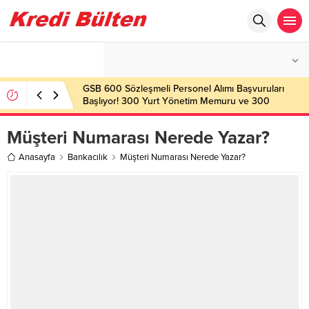
°C
İSTANBUL
AZ BULUTLU
GSB 600 Sözleşmeli Personel Alımı Başvuruları
Başlıyor! 300 Yurt Yönetim Memuru ve 300
Gençlik Çalışanı Alınacak
Müşteri Numarası Nerede Yazar?
Anasayfa
Bankacılık
Müşteri Numarası Nerede Yazar?