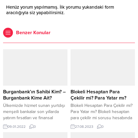
Henüz yorum yapılmamış. İlk yorumu yukarıdaki form
aracılığıyla siz yapabilirsiniz.
Benzer Konular
Burganbank’ın Sahibi Kim? –
Blokeli Hesaptan Para
Burganbank Kime Ait?
Çekilir mi? Para Yatar mı?
Ülkemizde hizmet sunan yurtdışı
Blokeli Hesaptan Para Çekilir mi?
menşeili bankalar son yıllarda
Para Yatar mı? Blokeli hesaptan
yatırım fırsatları ve finansal
para çekilir mi sorusu hesabında
yönetim rekabetleri nedeniyle
bloke bulunan kişiler tarafından
09.01.2022
0
27.08.2023
0
artmaya başladı. Kuveyt merkezli
sıklıkla merak edilir. Bu konu
bankalardan biri olan Burgan
hakkında sizleri içeriğimizde