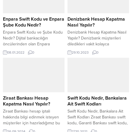
Enpara Swift Kodu ve Enpara
Denizbank Hesap Kapatma
Şube Kodu Nedir?
Nasıl Yapılır?
Enpara Swift Kodu ve Şube Kodu
Denizbank Hesap Kapatma Nasıl
Nedir? Dijital bankacılığın
Yapılır? Denizbank müşterileri
öncülerinden olan Enpara
diledikleri vakit kolayca
sisteminin kullanıcıları, Enpara
hesaplarını kapatabilir.Bunun için
08.01.2022
0
29.10.2023
0
Swift Kodu nedir sorusunun
hesap kapatma dilekçesi
yanıtını merak etmektedir.
oluşturarak banka yetkililerine
Bankacılık hizmetinin
teslim edebilir ve kısa süre
müşterilerinin ayağına kadar
içerisinde banka hesabınızı kapalı
götüren Enpara, her türlü işlem
duruma getirebilirsiniz.Ayrıca
için müşterilerine yardımcı
dilerseniz müşteri hizmetleri veya
olmaktadır. Finansbank’a ait olan
internetten de kapatma
bu banka ülkemizin ilk dijital
başvurusu yapabilirsiniz.
Ziraat Bankası Hesap
Swift Kodu Nedir, Bankalara
bankalarından biridir. Enpara swift
Denizbank banka hesabı kapatma
Kapatma Nasıl Yapılır?
Ait Swift Kodları
kodu ve...
için kullanabileceğiniz yöntemler
Ziraat Bankası hesap iptali
Swift Kodu Nedir, Bankalara Ait
aşağıdaki gibidir; Şubeden
hakkında bilgi edinmek isteyen
Swift Kodları Ziraat Bankası swift
hesap...
müşteriler için hazırladığımız bu
kodu, Garanti Bankası swift kodu,
makalemizde hangi kanallar
Ziraat swift kodu, Akbank swift
26.09.2024
0
27.10.2021
0