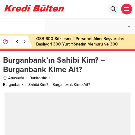
°C
İSTANBUL
PARÇALI BULUTLU
GSB 600 Sözleşmeli Personel Alımı Başvuruları
Başlıyor! 300 Yurt Yönetim Memuru ve 300
Gençlik Çalışanı Alınacak
Burganbank’ın Sahibi Kim? –
Burganbank Kime Ait?
Anasayfa
Bankacılık
Burganbank’ın Sahibi Kim? – Burganbank Kime Ait?