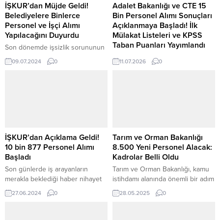
İŞKUR’dan Müjde Geldi!
Adalet Bakanlığı ve CTE 15
Belediyelere Binlerce
Bin Personel Alımı Sonuçları
Personel ve İşçi Alımı
Açıklanmaya Başladı! İlk
Yapılacağını Duyurdu
Mülakat Listeleri ve KPSS
Taban Puanları Yayımlandı
Son dönemde işsizlik sorununun
arttığı ülkemizde, İŞKUR’dan
Adalet Bakanlığı ve Ceza ve
09.07.2024
0
11.07.2026
0
sevindirici bir haber geldi!
Tevkifevleri (CTE) Genel
Belediyelere binlerce personel
Müdürlüğü tarafından
ve işçi alımı yapılacağı duyuruldu.
gerçekleştirilecek 15 bin
Peki hangi belediyeler personel
sözleşmeli personel alımı
alımı yapacak? Belediyelerin
kapsamında ilk başvuru sonuçları
personel alımı başvuru şartları
açıklanmaya başladı. Mülakat
neler? Alınacak personel için
listeleri, KPSS taban puanları ve
hangi kadrolar olacak? Ve en
sonuç açıklayan adliyelerin
İŞKUR’dan Açıklama Geldi!
Tarım ve Orman Bakanlığı
önemlisi, belediye personel alımı
güncel listesi haberimizde. Adalet
10 bin 877 Personel Alımı
8.500 Yeni Personel Alacak:
başvurusu nasıl yapılacak? Bu
Bakanlığı ile Ceza ve Tevkifevleri
Başladı
Kadrolar Belli Oldu
yazımızda, dikkat çeken...
(CTE) Genel Müdürlüğü tarafından
Son günlerde iş arayanların
Tarım ve Orman Bakanlığı, kamu
gerçekleştirilen 15 bin sözleşmeli
merakla beklediği haber nihayet
istihdamı alanında önemli bir adım
personel alımı...
geldi! İŞKUR, 10 bin 877 personel
atarak 8.500 kişilik personel alımı
27.06.2024
0
28.05.2025
0
alımı için başvuruları almaya
gerçekleştireceğini duyurdu.
başladı. Bu kapsamda 2222
Konuyla ilgili açıklama bizzat Tarım
güvenlik görevlisi, 5555 temizlik
ve Orman Bakanı İbrahim Yumaklı